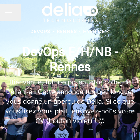
Partager la page
MENU CARRIÈRE
DEVOPS
·
RENNES
·
HYBRIDE
DevOps F/H/NB -
Rennes
Bienvenue, futur·e potentiel·le collègue
Deliani·e ! Cette annonce (un peu longue)
vous donne un aperçu de Delia. Si ce que
vous lisez vous plait, envoyez-nous votre
CV (bouton violet) ! 😊