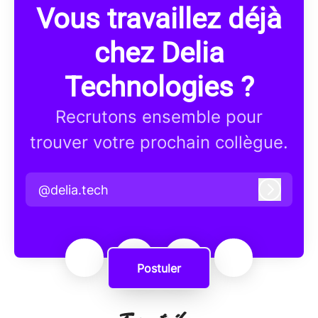
Vous travaillez déjà
chez Delia
Technologies ?
Recrutons ensemble pour
trouver votre prochain collègue.
@delia.tech
Connex
Postuler