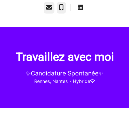
E-mail
Téléphone
Travaillez avec moi
✨Candidature Spontanée✨
Rennes, Nantes
·
Hybride