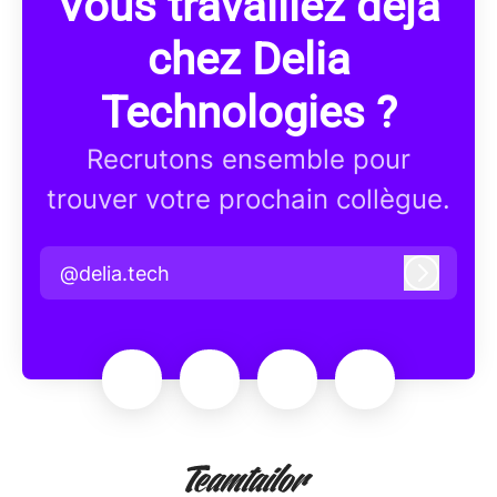
Vous travaillez déjà
chez Delia
Technologies ?
Recrutons ensemble pour
trouver votre prochain collègue.
@delia.tech
Connex